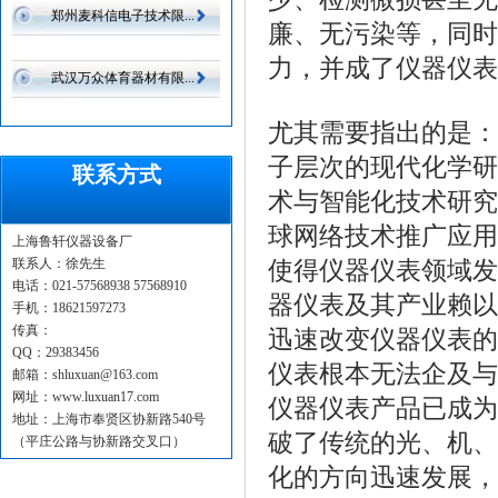
郑州麦科信电子技术限...
廉、无污染等，同时
力，并成了仪器仪表
武汉万众体育器材有限...
尤其需要指出的是：
子层次的现代化学研
联系方式
术与智能化技术研究
球网络技术推广应用
上海鲁轩仪器设备厂
联系人：徐先生
使得仪器仪表领域发
电话：021-57568938 57568910
器仪表及其产业赖以
手机：18621597273
传真：
迅速改变仪器仪表的
QQ：29383456
仪表根本无法企及与
邮箱：shluxuan@163.com
网址：www.luxuan17.com
仪器仪表产品已成为
地址：上海市奉贤区协新路540号
破了传统的光、机、
（平庄公路与协新路交叉口）
化的方向迅速发展，